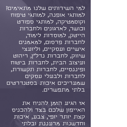
למי השירותים שלנו מתאימים?
למותגי אופנה, למותגי טיפוח
וקוסמטיקה, למותגי ספורט
וכושר, לארגונים ולחברות
הייטק, למוסדות לימוד,
לחברות פרסום, למאמנים
אישיים ועסקיים, וליועצי
שיווק, לחברות נדל"ן, ריהוט
ועיצוב הבית, לחברות ביטוח
ופיננסיים, לחברות תקשורת,
לחברות ולבעלי עסקים
שמעריכים איכות בסטנדרטים
בלתי מתפשרים.
אז הגיע הזמן להניח את
האייפון שלכם בצד ולהכניס
קצת יותר יופי, צבע, איכות
וחדשנות מרעננת ובלתי