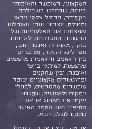
המקצועי, המוכשר והאיכותי
ביותר, שבחרנו בשבילכם
בקפידה, הכולל צלמי וידאו
וסטילס, יוצרות תוכן שאוכלות
ומפצחות את האלגוריתם של
הרשתות החברתיות לארוחת
בוקר, מאפרות ואנשי תוכן,
סטיילינג והפקה, ומחברים
בין
דוגמנים ודוגמניות מהממים
ומהממות למותגי ביוטי
ואופנה, ובין שחקנים
ופרזנטורים מקצועיים וסופר
מוכשרים מהסרטים, לבעלי
עסקים ולמותגים, שפשוט
ייקחו את המותג או את
הסיפור ואת המסר האישי
שלכם לשלב הבא.
אז מה בעצם אנחנו עושים?