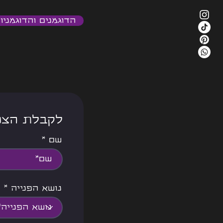
טאלנט של ממש! זהו סיפורו
של איתמר בלוך
הדוגמנים והדוגמניו
<<< לקבלת ה
שם
נושא הפנייה