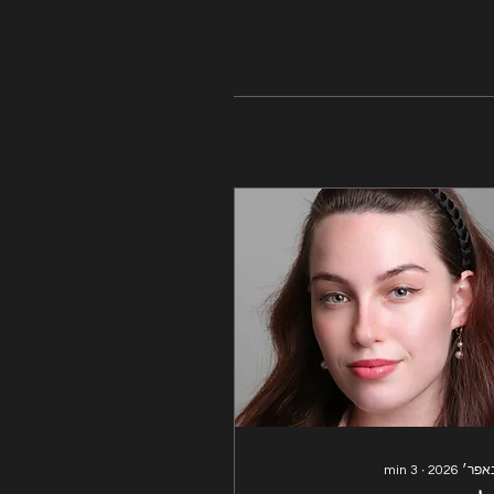
min
3
∙