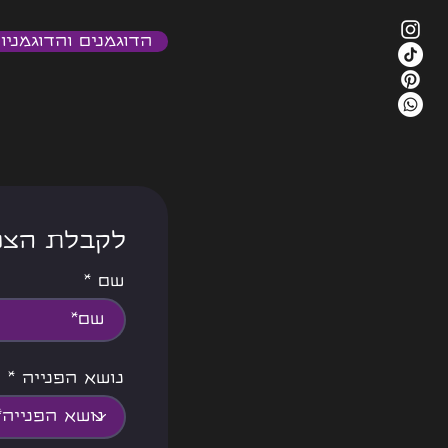
טאלנט של ממש! זהו סיפורו
של איתמר בלוך
הדוגמנים והדוגמניו
<<< לקבלת ה
שם
נושא הפנייה