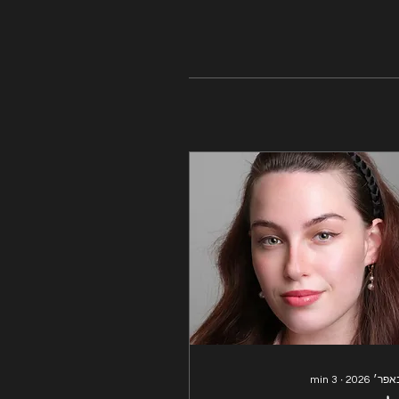
min
3
∙