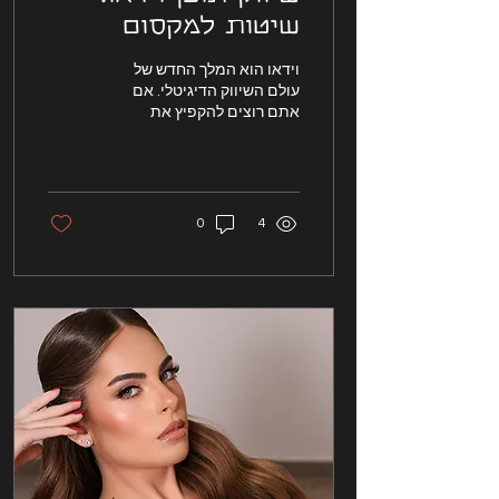
שיטות למקסום
חשיפה עם תוכן
וידאו הוא המלך החדש של
וידאו
עולם השיווק הדיגיטלי. אם
אתם רוצים להקפיץ את
המותג שלכם לשלב הבא, אין
דרך טובה יותר מאשר שיווק
תוכן בוידאו
0
4