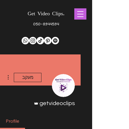
Get Video Clips.
050-8944594
ions
מעקב
אדמין
getvideoclips
Profile