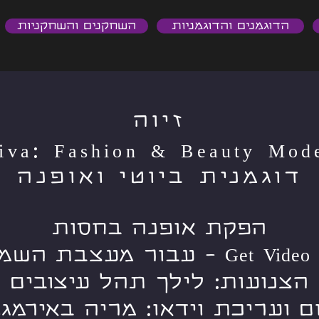
הדוגמנים והדוגמניות
השחקנים והשחקניות
זיוה
iva: Fashion & Beauty Mod
דוגמנית ביוטי ואופנה
הפקת אופנה בחסות
Get Video Clips - עבור מעצבת ה
הצנועות: לילך תהל עיצובים
ם ועריכת וידאו: מריה
באירמגו