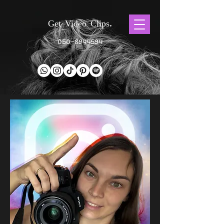
Get Video Clips.
050-8944594