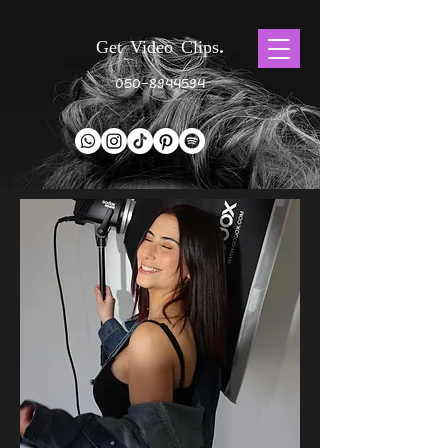
Get Video Clips.
050-8944594