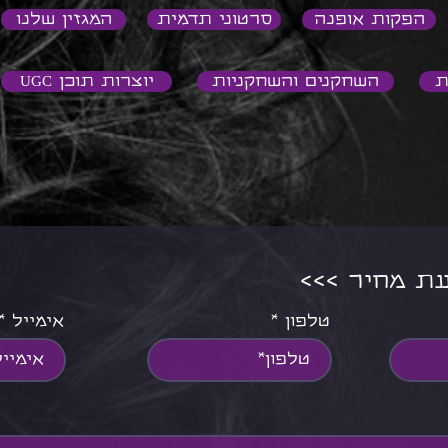
הפקות אופנה
סרטוני תדמית
המגזין שלנו
ת
השחקנים והשחקניות
יוצרות תוכן UGC
צעת מחיר
טלפון
אימייל