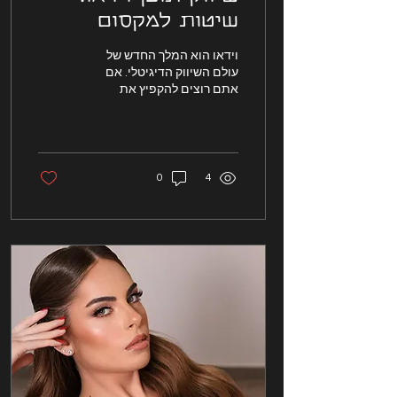
שיטות למקסום
חשיפה עם תוכן
וידאו הוא המלך החדש של
וידאו
עולם השיווק הדיגיטלי. אם
אתם רוצים להקפיץ את
המותג שלכם לשלב הבא, אין
דרך טובה יותר מאשר שיווק
תוכן בוידאו
0
4