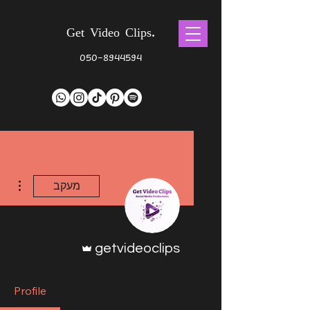
Get Video Clips.
050-8944594
ions
מעקב
אדמין
getvideoclips
Profile