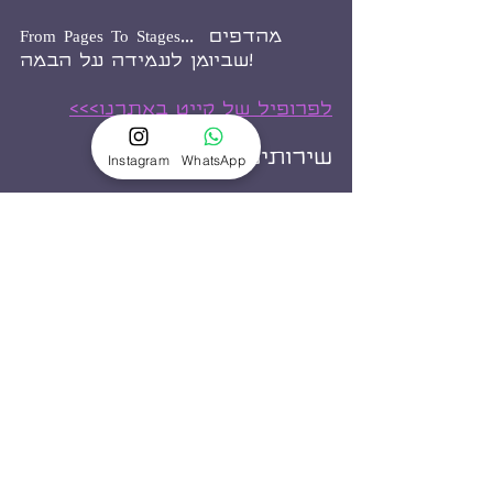
From Pages To Stages... מהדפים 
שביומן לעמידה על הבמה!
לפרופיל של קייט באתרנו>>>
שירותים נוספים
Instagram
WhatsApp
אנחנו מציעים מגוון רחב של 
שירותים בתחום הווידאו והצילום. 
השירות שלנו כולל צילומי וידאו 
וסטילס, הפקות אופנה, סרטוני 
תדמית וכן מחברת בין דוגמנים, 
דוגמניות, שחקנים, פרזנטורים 
וכוכבים עולים לימי צילום עבור 
מותגי אופנה ובעלי עסקים לכל 
מטרה עסקית וכמעט בכל תקציב. 
הצטרפו אלינו ותנו לנו לקחת את 
המותג שלכם לשלב הבא!