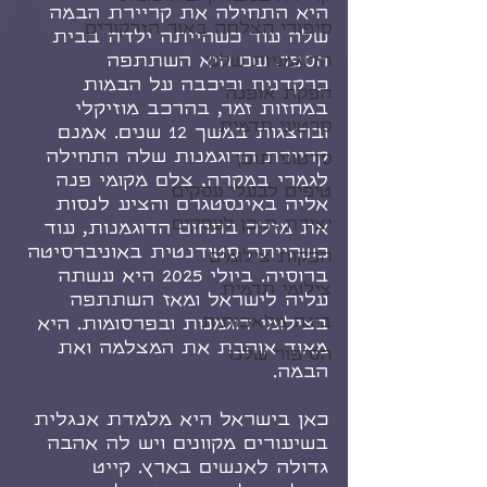
היא התחילה את קריירת הבמה 
סיפורי הצלחה באור הזרקורים
שלה עוד כשהייתה ילדה בבית 
הספר. שם היא השתתפה 
הדוגמניות שלנו
כרקדנית וכיכבה על הבמות 
הפקת אופנה
במחזות זמר, בהרכב מוזיקלי 
סרטוני תדמית
ובהצגות במשך 12 שנים. אמנם 
קריירת הדוגמנות שלה התחילה 
סרטוני תוכן
לגמרי במקרה, צלם מקומי פנה 
טיפים לבעלי עסקים
אליה באינסטגרם והציע לנסות 
יצירת תוכן לעסקים
את מזלה בתחום הדוגמנות, עוד 
כשהייתה סטודנטית באוניברסיטה 
הפקות צילומים
ברוסיה. ביולי 2025 היא עשתה 
צילומי תדמית
עליה לישראל ומאז השתתפה 
בינה מלאכותית
בצילומי דוגמנות ובפרסומות. היא 
מאוד אוהבת את המצלמה ואת 
הסיפור שלנו
הבמה.
כאן בישראל היא מלמדת אנגלית 
בשיעורים מקוונים ויש לה אהבה 
גדולה לאנשים בארץ. קייט 