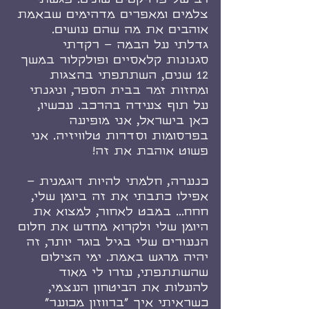
צלמים ומאפרים מדהימים שבאמת 
אוהבים את מה שהם עושים. 
גדלתי על הבמה – רקדתי 
סגנונות קלאסיים ופולקלור במשך 
12 שנים, השתתפתי בהצגות 
ומחזות זמר בבית הספר, וניגנתי 
על תוף צעידה בהרכב. עכשיו, 
כאן בישראל, אני מופיעה 
בפרסומות וסדרות טלוויזיה. אני 
פשוט אוהבת את זה!
כנערה, חלמתי להיות דוגמנית – 
אפילו כתבתי את זה ביומן שלי, 
חחח... במבט לאחור, למצוא את 
היומן שלי ולקרוא מחדש את חלום 
הנעורים שלי בגיל בוגר יותר, זה 
יהיה מרגש באמת. ימי הצילום 
שהשתתפתי, עזרו לי מאוד 
להעלות את הביטחון העצמי, 
כשראיתי איך "ברווזון מכוער" 