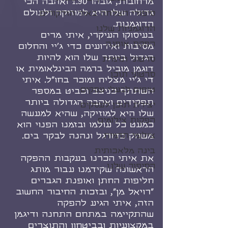
מרחובות, גובהו 1.90 ואהבה הכי 
גדולה שלו היא למוזיקה ולעולם 
סיפורי הצלחה באור הזרקורים
הדוגמנות.
הדוגמניות שלנו
בעיסוקו העיקרי, איתי מרים 
הפקת אופנה
מסיבות ואירועים כדי ג'יי והחלום 
הגדול ביותר שלו הוא להיות 
סרטוני תדמית
דוגמן מוביל ברמה הבינלאומית או 
סרטוני תוכן
די ג'יי מצליח ומוכר בחו"ל. איתי 
טיפים לבעלי עסקים
השתתף כניצב וכביט במספר 
תפקידים ואהבה הגדולה ביותר 
יצירת תוכן לעסקים
שלו היא למוזיקה, שהיא למעשה 
הפקות צילומים
כמעט כל עולמו ובזמנו הפנוי הוא 
צילומי תדמית
משחק כדורגל ונהנה לבקר בים.
בינה מלאכותית
את איתי הכרנו בעקבות ההפקה 
הסיפור שלנו
הראשונה שקידמנו עבור מותג 
חליפות החתן ואופנת הגברים 
"רויאל מן", ובזכות החיבור החשוב 
הזה, איתי הגיע להפקה 
שהתקיימה במתחם התחנה ודיגמן 
במקצועיות ובביטחון והתוצרים 