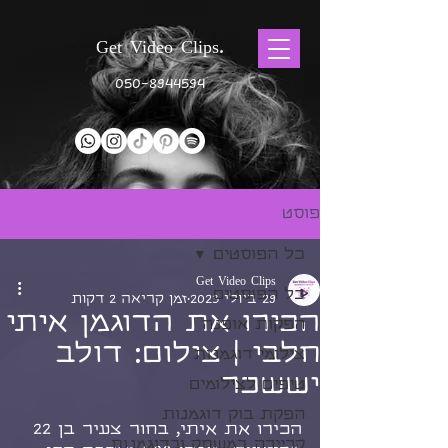
Get Video Clips.
050-8944594
פוסט
כל הפוסטים
Get Video Clips
כל הפוסטים
29 ביולי 2023
זמן קריאה 2 דקות
הכירו את הדוגמן איתי
הפקות אופנה
חלבי | צילום: דולב
צילומי דוגמנות
יששכר
טיפים לצילומים
דירוג של NaN מתוך 5 כוכבים
הפקת בוק דוגמנות
הכירו את איתי, בחור צעיר בן 22 
קריירה במשחק ובדוגמנות