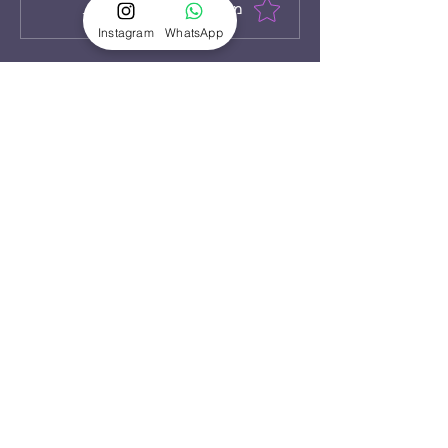
מזמינים אותך לדרג ולהגיב...
נחישות זה שם
Instagram
WhatsApp
המשחק - הכירו את
עדן טאובר | צילום:
נעם אופק
מה אנחנו עושים?
שאלות נפוצות
הפקות אופנה
סרטוני תדמית
הדוגמנים והדוגמניות
השחקנים והשחקניות