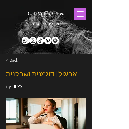
Get Video Clips.
050-8944594
< Back
אביגיל | דוגמנית ושחקנית
by LILYA