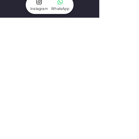
Instagram
WhatsApp
מה אנחנו עושים?
שאלות נפוצות
הפקות אופנה
סרטוני תדמית
הדוגמנים והדוגמניות
השחקנים והשחקניות