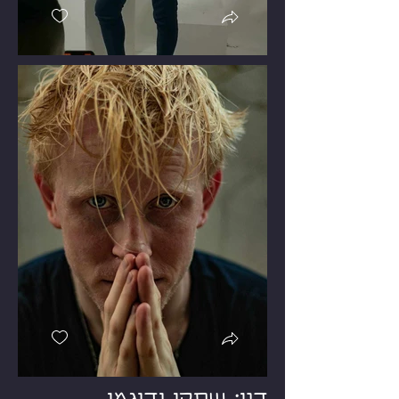
דין: שחקן ודוגמן