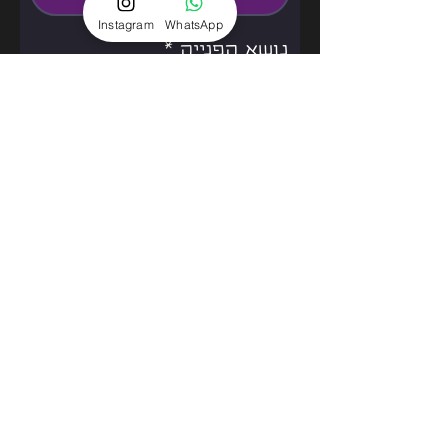
Instagram
WhatsApp
נושא הפנייה
אני מאשר/ת את תנאי
שימוש
למידע נוסף
שליחה
המדיניות שלנו
דברו איתנו
050-8944594