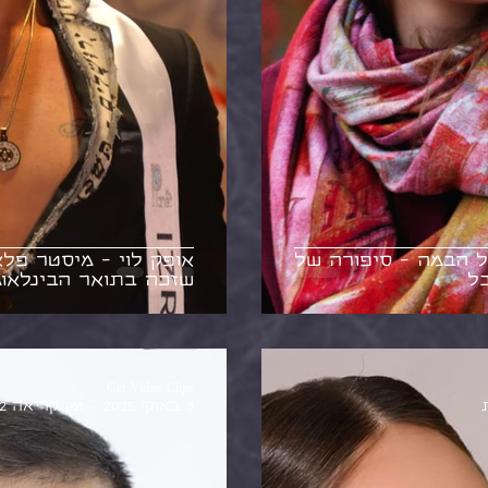
ל הבמה - סיפורה של
אופק לוי - מיסטר פלא
בל
שזכה בתואר הבינלאומי
Get Video Clips
9 באוק׳ 2025
זמן קריאה 2 דקות