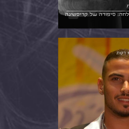
ת
חה: סיפורה של קריסטינה