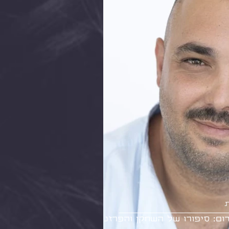
ת
ם: סיפורו של השחקן והפרזנטור