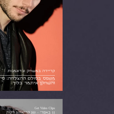
קריירה במשחק ובדוגמנות
מטפס בסולם ההצלחה: סיפ
והשחקן איתמר בלוך
Get Video Clips
11 באפר׳
זמן קריאה 3 דקות