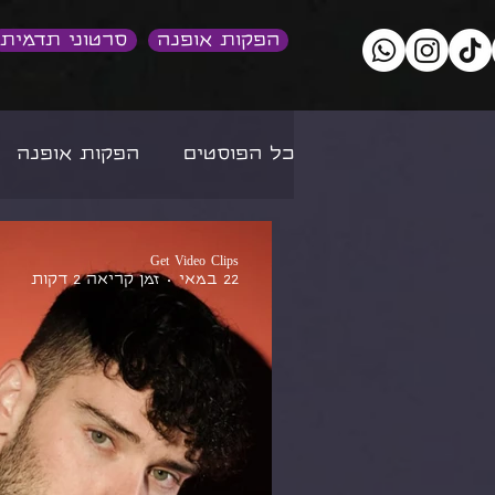
הפקות אופנה
סרטוני תדמית
כל הפוסטים
הפקות אופנה
קריירה במשחק ובדוגמנות
Get Video Clips
22 במאי
זמן קריאה 2 דקות
סרטוני תדמית
סרטוני תו
צילומי תדמית
בינה מלא