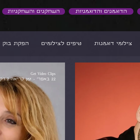
הדוגמנים והדוגמניות
השחקנים והשחקניות
צילומי דוגמנות
טיפים לצילומים
הפקת בוק ד
סיפורי הצלחה באור הזרקורים
הדוגמניות שלנו
Get Video Clips
22 באפר׳
זמן קריאה 2 דקות
כן
טיפים לבעלי עסקים
יצירת תוכן לעסקים
כותית
הסיפור שלנו