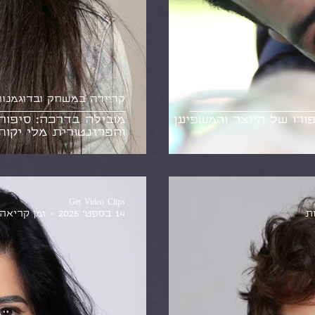
קריירה במשחק ובדוגמנו
ורו של היוצר והמשפיען
מובילה בדרכה: סיפור
והפרזנטורית מלי יקות
Get Video Clips
14 בספט׳ 2025
זמן קריאה 2 דקו