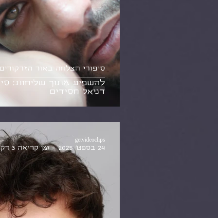
סיפורי הצלחה באור הזרקורים
להשפיע מתוך שליחות: סיפ
דניאל חסידים
getvideoclips
24 בספט׳ 2025
זמן קריאה 3 דקות