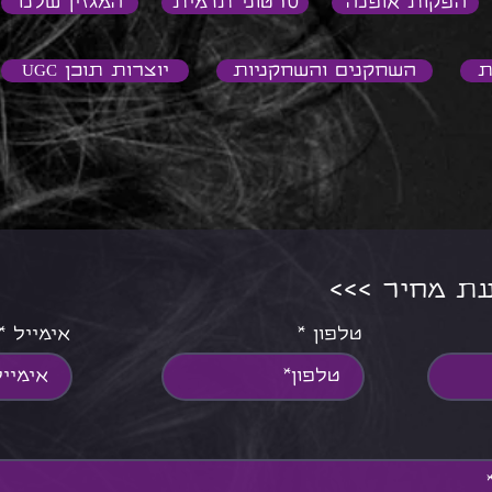
הפקות אופנה
סרטוני תדמית
המגזין שלנו
ת
השחקנים והשחקניות
יוצרות תוכן UGC
צעת מחיר
טלפון
אימייל