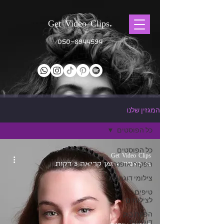
Get Video Clips.
050-8944594
המגזין שלנו
כל הפוסטים
כל הפוסטים
Get Video Clips
11 באפר׳
הפקות אופנה
זמן קריאה 3 דקות
צילומי דוגמנות
טיפים
לצילומים
הפקת בוק
דוגמנות