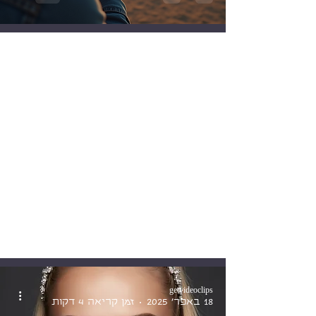
getvideoclips
30 בדצמ׳ 2025
זמן קריאה 4 דקות
הפקות אופנה
שיווק תוכן וידאו: שיטות למקסום
חשיפה עם תוכן וידאו
getvideoclips
18 באפר׳ 2025
זמן קריאה 4 דקות