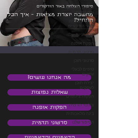
סיפורי הצלחה באור הזרקורים
קריירה במשחק
ובדוגמנות
מחשבה יוצרת מציאות - איך הכל
התחיל?
סיפורי הצלחה
באור הזרקורים
הדוגמניות שלנו
הפקת אופנה
סרטוני תדמית
סרטוני תוכן
טיפים לבעלי
עסקים
מה אנחנו עושים?
יצירת תוכן
לעסקים
שאלות נפוצות
הפקות צילומים
צילומי תדמית
הפקות אופנה
בינה מלאכותית
הסיפור שלנו
סרטוני תדמית
הדוגמנים והדוגמניות