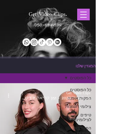
Get Video Clips.
050-8944594
המגזין שלנו
כל הפוסטים
כל הפוסטים
Get Video Clips
25 באפר׳ 2024
הפקות אופנה
זמן קריאה 7 דקות
צילומי דוגמנות
טיפים
לצילומים
הפקת בוק
דוגמנות