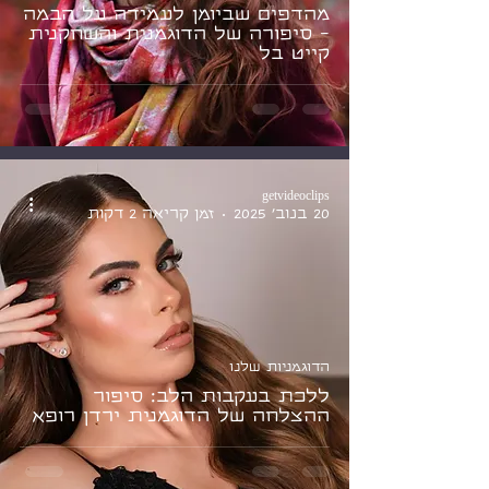
מהדפים שביומן לעמידה על הבמה
- סיפורה של הדוגמנית והשחקנית
קייט בל
getvideoclips
20 בנוב׳ 2025
זמן קריאה 2 דקות
הדוגמניות שלנו
ללכת בעקבות הלב: סיפור
ההצלחה של הדוגמנית ירדן רופא