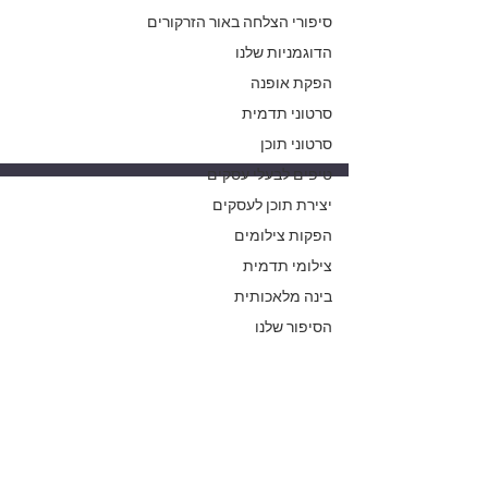
קריירה במשחק ובדוגמנות
סיפורי הצלחה באור הזרקורים
מטפס בסולם ההצלחה: סיפור
ההצלחה של הדוגמן והשחקן
הדוגמניות שלנו
איתמר בלוך
הפקת אופנה
סרטוני תדמית
סרטוני תוכן
טיפים לבעלי עסקים
יצירת תוכן לעסקים
Get Video Clips
22 באפר׳
זמן קריאה 2 דקות
הפקות צילומים
צילומי תדמית
בינה מלאכותית
הסיפור שלנו
קריירה במשחק ובדוגמנות
עושה רק את מה שהיא אוהבת:
סיפורה של השחקנית אורלי
ישראל שהחליטה להגשים את
חלום הילדות