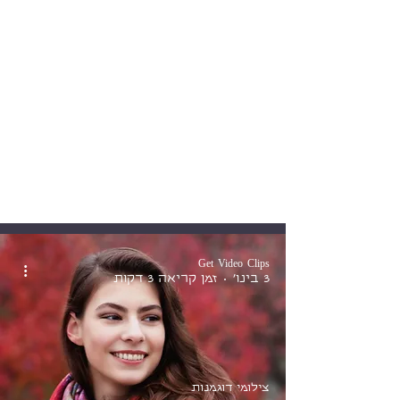
קריירה במשחק ובדוגמנות
ליצור את הנתיב להצלחה: סיפורה
של קריסטינה קולודנקו
Get Video Clips
3 בינו׳
זמן קריאה 3 דקות
צילומי דוגמנות