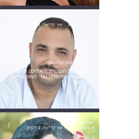
Get Video Clips
9 באוק׳ 2025
זמן קריאה 2 דקות
קריירה במשחק ובדוגמנות
לצעוד על השטיח האדום: סיפורו
של השחקן והפרזנטור המוכשר
משה טל
Get Video Clips
9 באוק׳ 2025
זמן קריאה 2 דקות