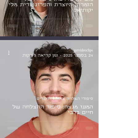
הזמרת, היוצרת והפרזנטורית מלי
יקותיאל
getvideoclips
24 בספט׳ 2025
זמן קריאה 3 דקות
סיפורי הצלחה באור הזרקורים
המעז מנצח: סיפור ההצלחה של
חיים ברבי