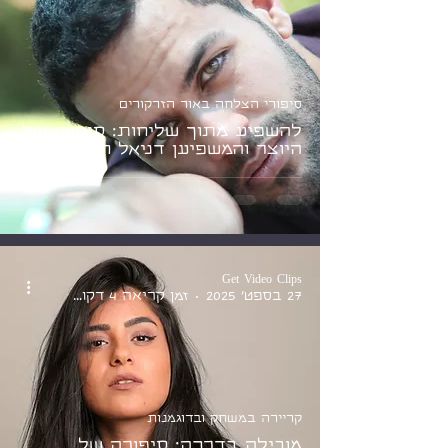
סיפורי הצלחה באור הזרקורים
להשפיע מתוך שליחות: סיפורו של
היוצר והמשפיען דניאל חסידים
Get Video Clips
27 בספט׳ 2025
זמן קריאה 4 דקות
קריירה במשחק ובדוגמנות
מובילה בדרכה: סיפורה של