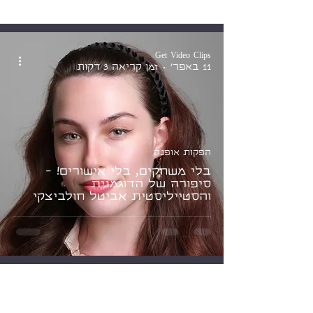
Get Video Clips
11 באפר׳
זמן קריאה 3 דקות
הפקות אופנה
בלי משחקים, בלי אישורים! -
סיפורה של הדוגמנית
והסטייליסטית אביטל חולביצקי
Get Video Clips
18 בינו׳
זמן קריאה 3 דקות