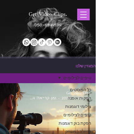
Get Video Clips.
050-8944594
המגזין שלנו
טיפים לצילומים
כל הפוסטים
Get Video Clips
30 בדצמ׳ 2025
הפקות אופנה
זמן קריאה 4 דקות
צילומי דוגמנות
טיפים לצילומים
הפקת בוק דוגמנות
קריירה במשחק