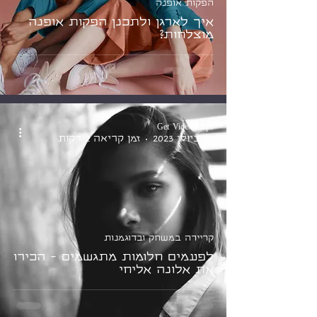
הפקות אופנה
איך לארגן ולתכנן הפקות אופנה
מוצלחות?
Get Video Clips
17 ביולי 2023
זמן קריאה 2 דקות
קריירה במשחק ובדוגמנות
לפעמים חלומות מתגשמים - הכירו
את אלונה אליחי