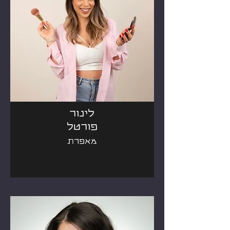
לינור
פורטל
מאפרת