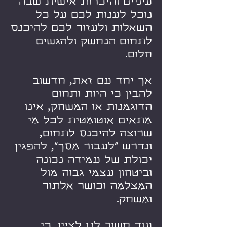
עיניים והיכרות אישית שבה
נוכל לענות לכם על כל
השאלות ולעזור לכם להיכנס
לתחום הנחשק ולהגשים
חלום.
אך יחד עם זאת, חדשוב
להבין כי היות ותחום
הדוגמנות או המשחק, אינו
מתאים אוטומטית לכל מי
שרוצה להיכנס לתחום,
ונדרש "לעבור מסך", להפגין
יכולת של עמידה נכונה
וביטחון עצמי גבוה מול
המצלמה וכושר אלתור
ומשחק.
עוד חשוב לנו לציין, כי